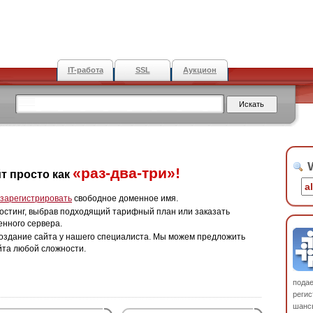
IT-работа
SSL
Аукцион
W
«раз-два-три»!
т просто как
зарегистрировать
свободное доменное имя.
остинг, выбрав подходящий тарифный план или заказать
енного сервера.
оздание сайта у нашего специалиста. Мы можем предложить
йта любой сложности.
пода
регис
шанс