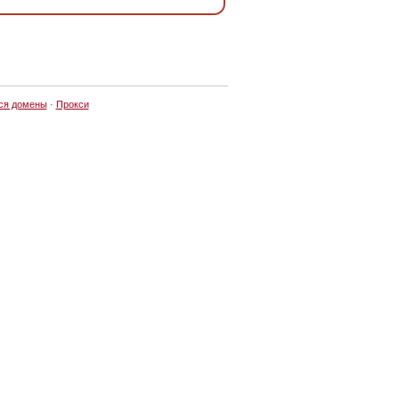
ся домены
·
Прокси