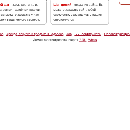
ой шаг
- заказ хостинга из
Шаг третий
- создание сайта. Вы
агаемых тарифных планов.
можете заказать сайт любой
 вы можете заказать у нас
сложности, связавшись с нашим
овку выделенного сервера.
специалистом.
ов
·
Аренда, покупка и продажа IP-адресов
·
Job
·
SSL-сертификаты
·
Освобождающие
Домен зарегистрирован через
i7.RU
.
Whois